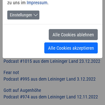
2021
zu uns im
Impressum
.
2020
Einstellungen
Mit der Kirche ums Dorf
Chris und die Kirche
Alle Cookies ablehnen
Homepage 1996
Alle Cookies akzeptieren
Wasser des Lebens
Podcast #1015 aus dem Leininger Land 23.12.2022
Fear not
Podcast #995 aus dem Leininger Land 3.12.2022
Gott auf Augenhöhe
Podcast #974 aus dem Leininger Land 12.11.2022